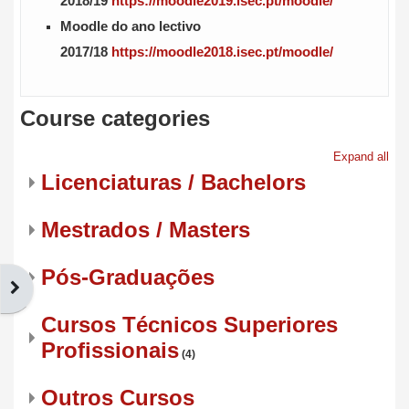
2018/19
https://moodle2019.isec.pt/moodle/
Moodle do ano lectivo
2017/18
https://moodle2018.isec.pt/moodle/
Course categories
Expand all
Licenciaturas / Bachelors
Mestrados / Masters
Pós-Graduações
Open block drawer
Cursos Técnicos Superiores
Profissionais
(4)
Outros Cursos