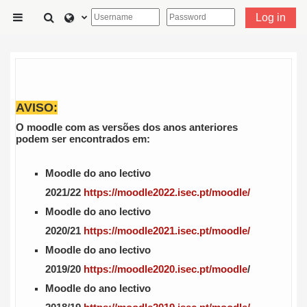
Skip to main content
Toggle search input
Log in
Side panel
AVISO:
O moodle com as versões dos anos anteriores
podem ser encontrados em:
Moodle do ano lectivo
2021/22
https://moodle2022.isec.pt/moodle/
Moodle do ano lectivo
2020/21
https://moodle2021.isec.pt/moodle/
Moodle do ano lectivo
2019/20
https://moodle2020.isec.pt/moodle
/
Moodle do ano lectivo