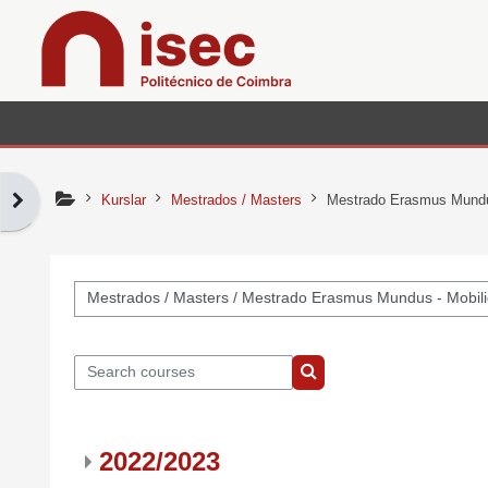
Esasy paylaşyma geçin
Open block drawer
Kurslar
Mestrados / Masters
Mestrado Erasmus Mundus 
Kurs bölümleri
Search courses
Search courses
2022/2023